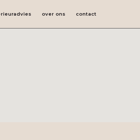
erieuradvies
over ons
contact