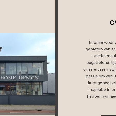
O
In onze woon
genieten van sc
unieke meub
oogstrelend, tij
onze ervaren sty
passie om van u
kunt geheel vr
inspiratie in 
hebben wij nie