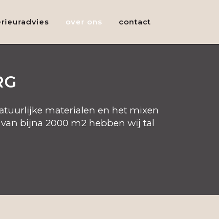
erieuradvies
over ons
contact
RG
natuurlijke materialen en het mixen
 van bijna 2000 m2 hebben wij tal