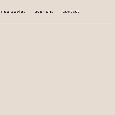
erieuradvies
over ons
contact