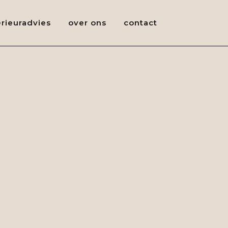
erieuradvies
over ons
contact