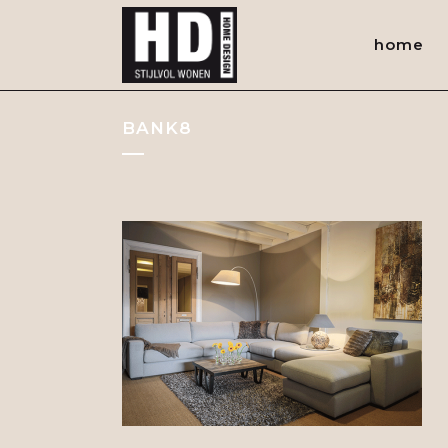
home
BANK8