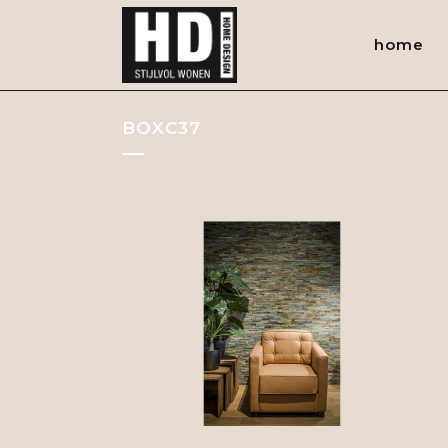
home
BOXC37