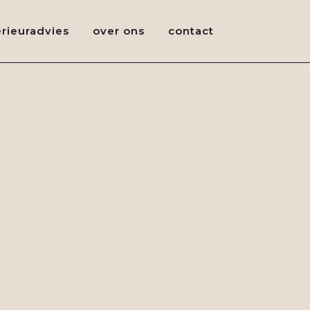
erieuradvies
over ons
contact