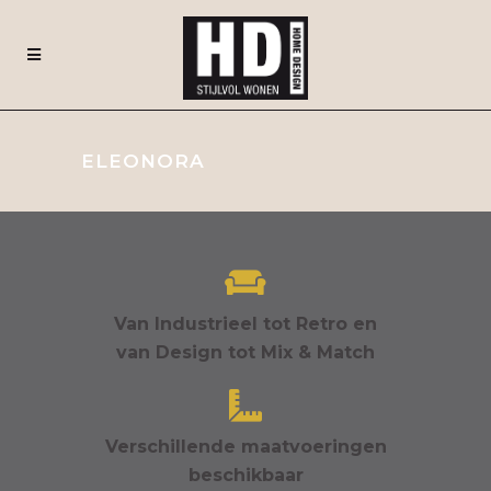
ELEONORA
Van Industrieel tot Retro en
van Design tot Mix & Match
Verschillende maatvoeringen
beschikbaar