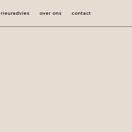
erieuradvies
over ons
contact