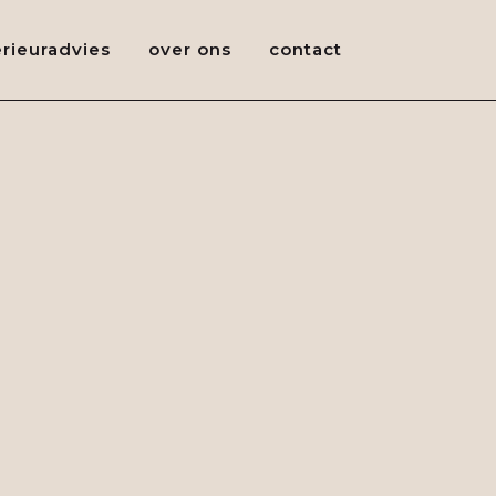
erieuradvies
over ons
contact