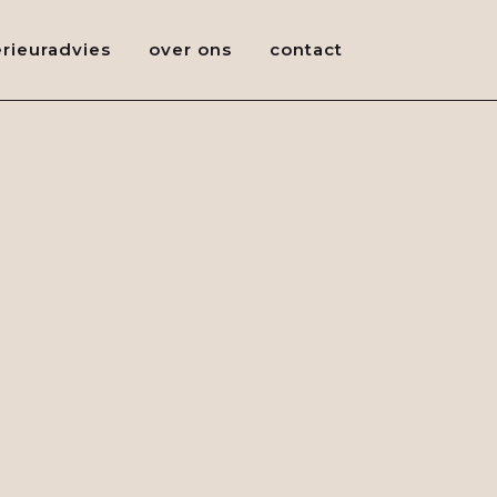
erieuradvies
over ons
contact