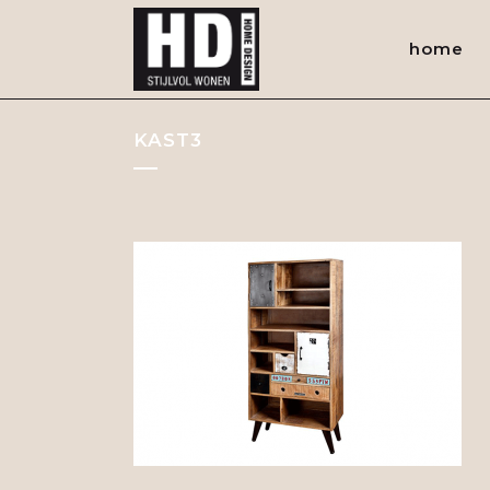
home
KAST3