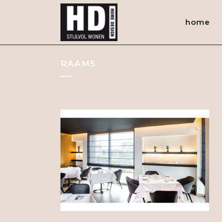
home
RAAM5