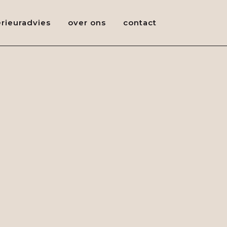
erieuradvies
over ons
contact