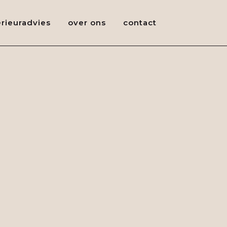
erieuradvies
over ons
contact