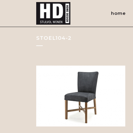
home
STOEL104-2