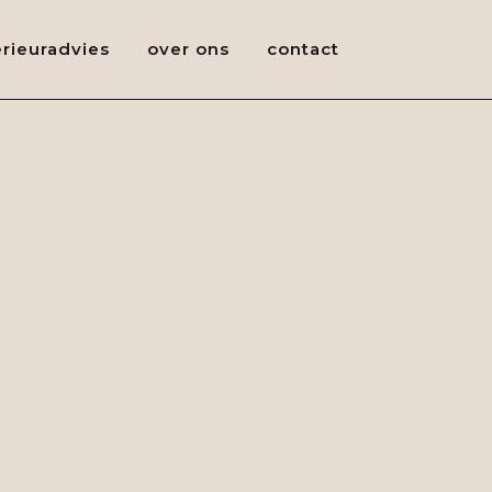
erieuradvies
over ons
contact