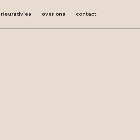
erieuradvies
over ons
contact