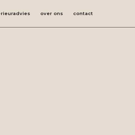
erieuradvies
over ons
contact