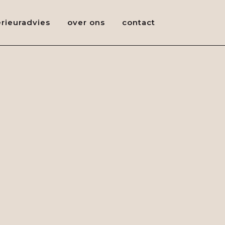
erieuradvies
over ons
contact