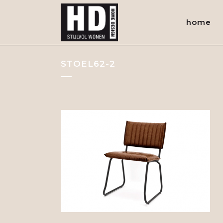
home
STOEL62-2