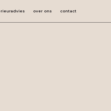
erieuradvies
over ons
contact