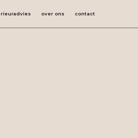
erieuradvies
over ons
contact