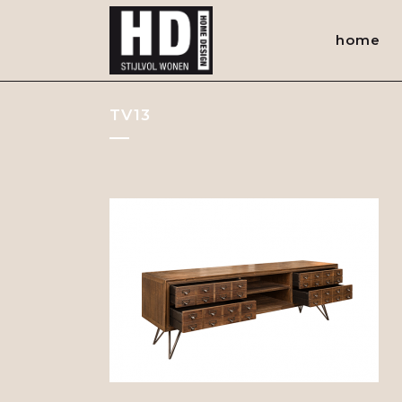
home
TV13