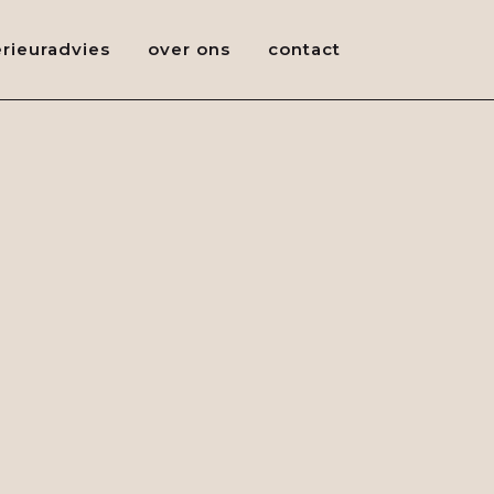
erieuradvies
over ons
contact