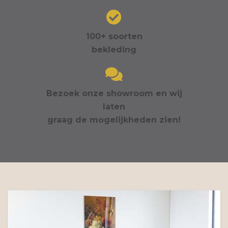
100+ soorten
bekleding
Bezoek onze showroom en wij
laten
graag de mogelijkheden zien!