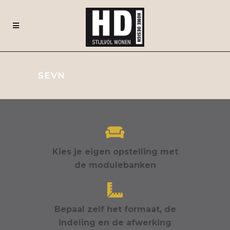
SEVN
Kies je eigen opstelling met
de modulebanken
Bepaal zelf het formaat, de
indeling en de afwerking