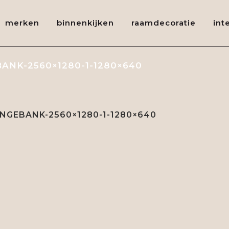
merken
binnenkijken
raamdecoratie
int
NK-2560×1280-1-1280×640
GEBANK-2560×1280-1-1280×640