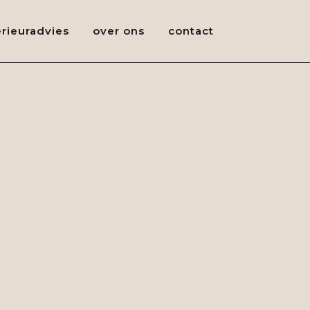
erieuradvies
over ons
contact