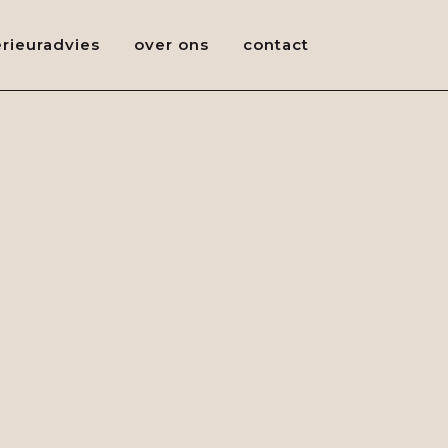
erieuradvies
over ons
contact