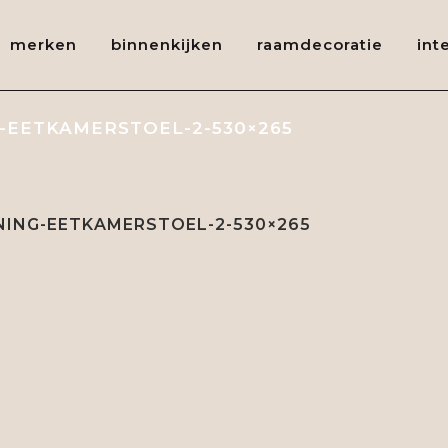
merken
binnenkijken
raamdecoratie
int
-EETKAMERSTOEL-2-530×265
ING-EETKAMERSTOEL-2-530×265