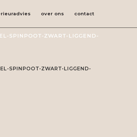
erieuradvies
over ons
contact
EL-SPINPOOT-ZWART-LIGGEND-
EL-SPINPOOT-ZWART-LIGGEND-