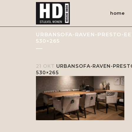
home
URBANSOFA-RAVEN-PRESTO-EE
530×265
21 OKT
URBANSOFA-RAVEN-PRESTO
530×265