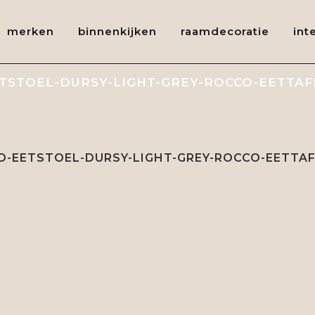
merken
binnenkijken
raamdecoratie
int
TSTOEL-DURSY-LIGHT-GREY-ROCCO-EETTAF
-EETSTOEL-DURSY-LIGHT-GREY-ROCCO-EETTAF