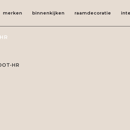
merken
binnenkijken
raamdecoratie
int
-HR
OOT-HR