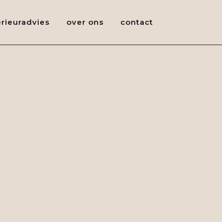
erieuradvies
over ons
contact