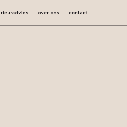
erieuradvies
over ons
contact