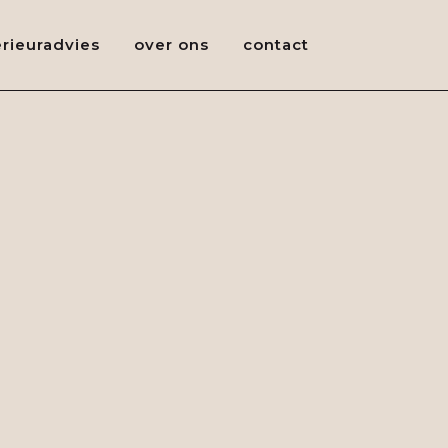
erieuradvies
over ons
contact