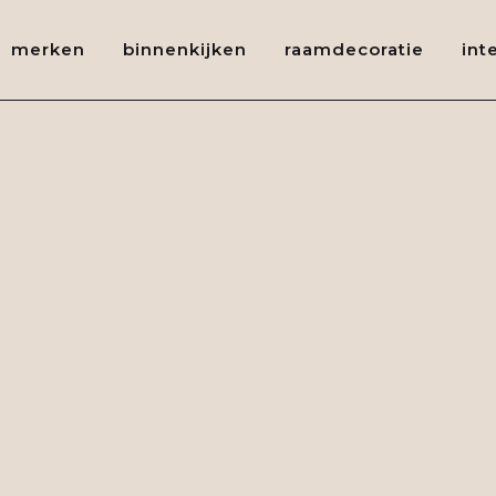
merken
binnenkijken
raamdecoratie
int