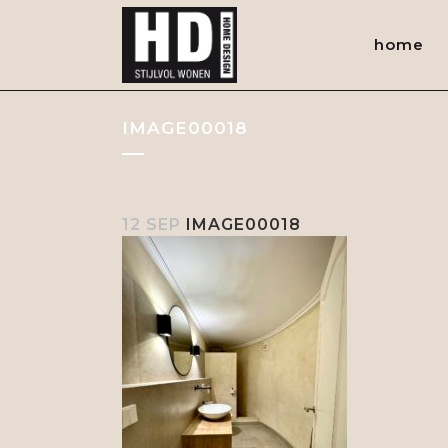
home
IMAGE00018
12 SEP
IMAGE00018