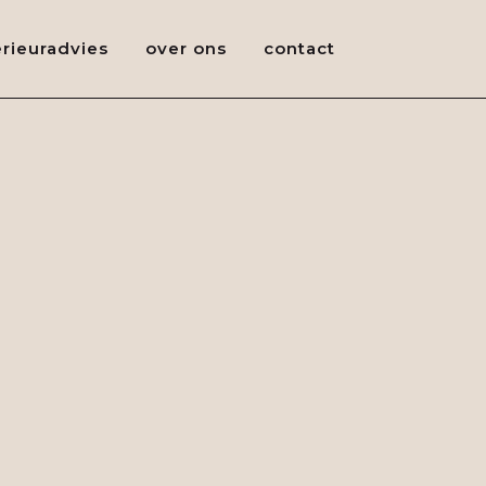
erieuradvies
over ons
contact