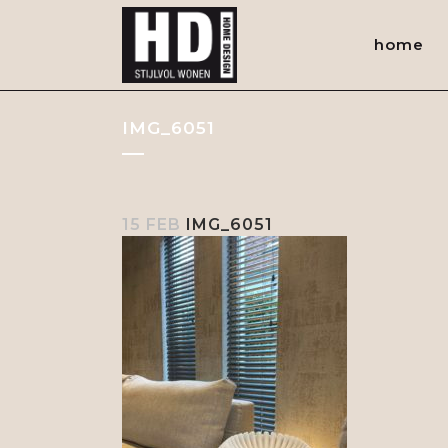
home
IMG_6051
15 FEB
IMG_6051