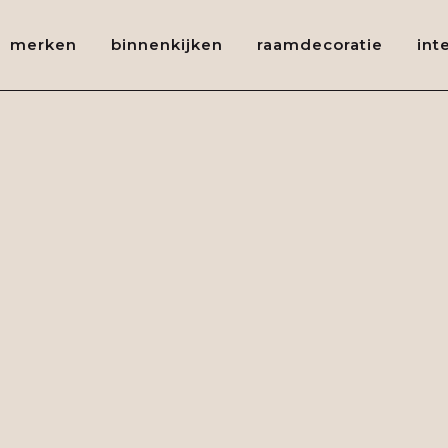
merken
binnenkijken
raamdecoratie
int