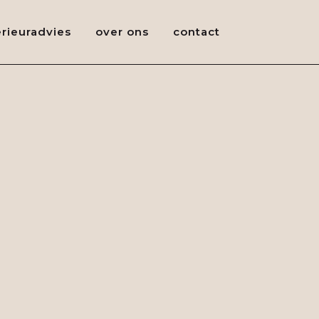
erieuradvies
over ons
contact