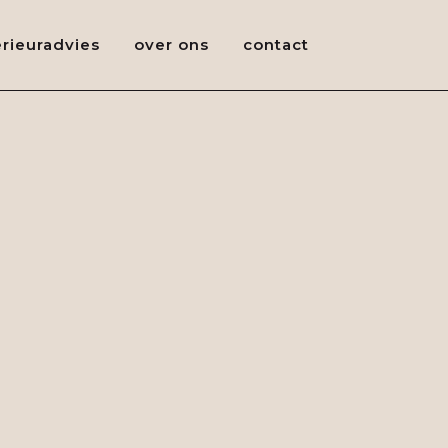
erieuradvies
over ons
contact