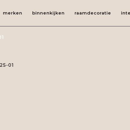
merken
binnenkijken
raamdecoratie
int
01
25-01