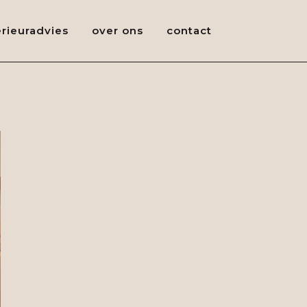
erieuradvies
over ons
contact