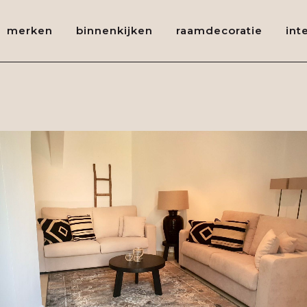
merken
binnenkijken
raamdecoratie
int
PROJECT MONTE PEGO COSTA BLANCA – SPANJE
Referenties buitenland
BEKIJK