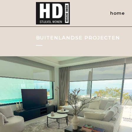
home
BUITENLANDSE PROJECTEN
PROJECT BENALMADENA – SPANJE
Referenties buitenland
BEKIJK